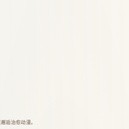
里邂逅治愈动漫。