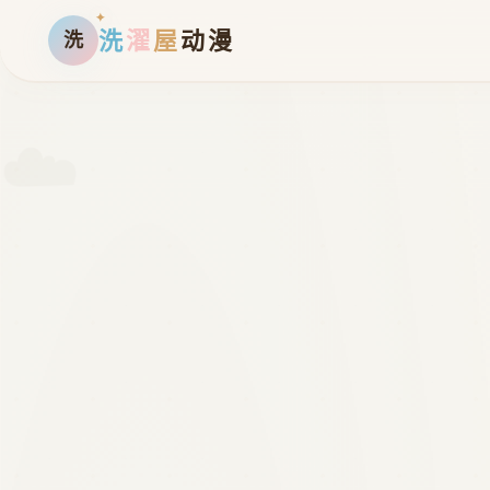
洗
濯
屋
动漫
洗
☁️