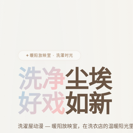
✦
暖阳放映室 · 洗濯时光
洗净
尘埃
好戏
如新
洗濯屋动漫 — 暖阳放映室，在洗衣店的温暖阳光