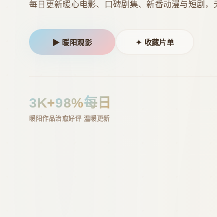
每日更新暖心电影、口碑剧集、新番动漫与短剧，
▶ 暖阳观影
✦ 收藏片单
3K+
98%
每日
暖阳作品
治愈好评
温暖更新